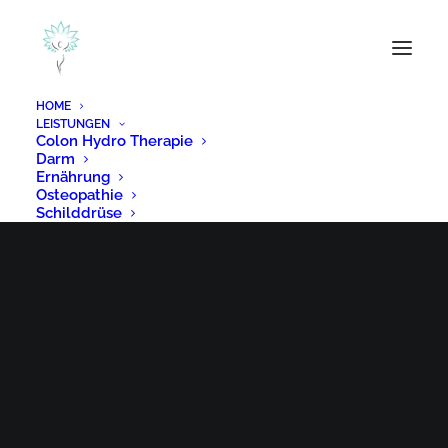
HOME
LEISTUNGEN
Colon Hydro Therapie
Darm
Ernährung
Osteopathie
Schilddrüse
KPU/HPU
Dunkelfeld Analyse
ÜBER MICH
BLOG
KONTAKT
TERMIN VEREINBAREN