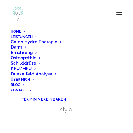
HOME
LEISTUNGEN
Colon Hydro Therapie
Darm
Ernährung
Google Maps
Osteopathie
Schilddrüse
KPU/HPU
Dunkelfeld Analyse
ÜBER MICH
This Google Maps module can be used on
BLOG
any page or post with intuitive options that
KONTAKT
allow you to use the default or customized
TERMIN VEREINBAREN
style.