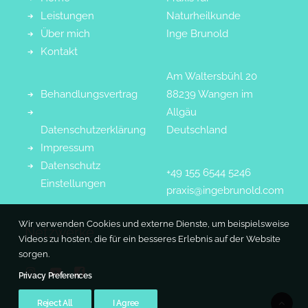
Leistungen
Naturheilkunde
Über mich
Inge Brunold
Kontakt
Am Waltersbühl 20
Behandlungsvertrag
88239 Wangen im
Allgäu
Datenschutzerklärung
Deutschland
Impressum
Datenschutz
+49 155 6544 5246
Einstellungen
praxis@ingebrunold.com
Wir verwenden Cookies und externe Dienste, um beispielsweise
Netzwerke
Videos zu hosten, die für ein besseres Erlebnis auf der Website
sorgen.
Privacy Preferences
Reject All
I Agree