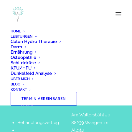
HOME
LEISTUNGEN
Colon Hydro Therapie
Darm
Ernährung
Osteopathie
Navigation
Kontakt
Schilddrüse
KPU/HPU
Dunkelfeld Analyse
ÜBER MICH
Home
Praxis für
BLOG
Leistungen
Naturheilkunde
KONTAKT
Über mich
Inge Brunold
TERMIN VEREINBAREN
Kontakt
Am Waltersbühl 20
Behandlungsvertrag
88239 Wangen im
Allgäu