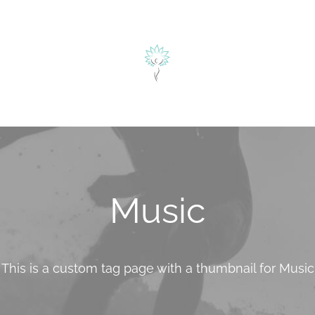
herapie
ÜBER MICH
BLOG
KONTAKT
alyse
Music
This is a custom tag page with a thumbnail for Music