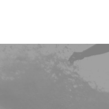
LEISTUNGEN
Colon Hydro T
Darm
Ernährung
HOME
Osteopathie
Schilddrüse
KPU/HPU
Dunkelfeld An