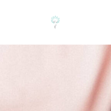
herapie
ÜBER MICH
BLOG
KONTAKT
alyse