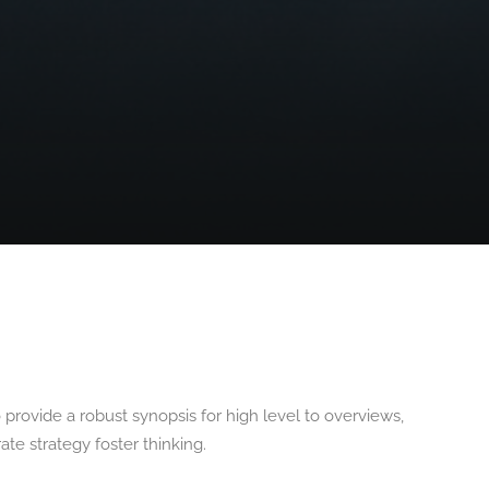
provide a robust synopsis for high level to overviews,
ate strategy foster thinking.