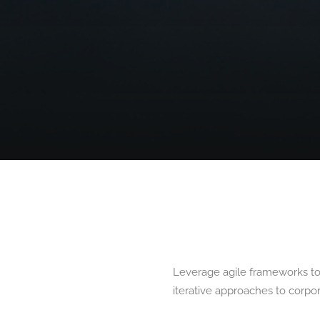
Leverage agile frameworks to 
iterative approaches to corpor