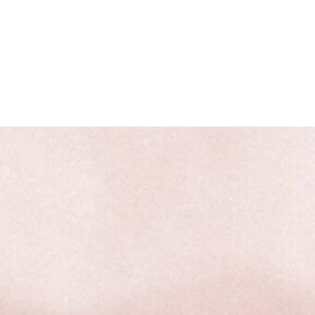
LEISTUNGEN
Colon Hydro T
Darm
Ernährung
HOME
Osteopathie
Schilddrüse
KPU/HPU
Dunkelfeld An