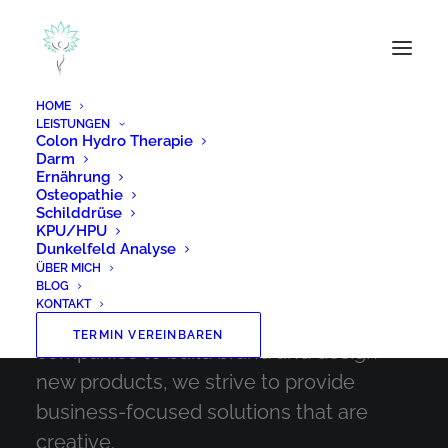
HOME
LEISTUNGEN
Colon Hydro Therapie
Darm
Ernährung
Osteopathie
Schilddrüse
We create memorable
KPU/HPU
Dunkelfeld Analyse
digital experiences
ÜBER MICH
BLOG
KONTAKT
We partners with forward-thinking
TERMIN VEREINBAREN
companies to build brand and design
new products, we strive to provide
business-focused solutions that are
creative.